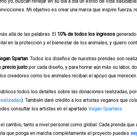
o yo, buscan reflejar en su día a día un estilo de vida saludable
vicciones. Mi objetivo es crear una marca que inspire fuerza, re
s allá de las palabras. El
10% de todos los ingresos
generados
 en la protección y el bienestar de los animales, y quiero contr
egan Spartan
. Todos los diseños de nuestras prendas son real
un
precio justo
por cada diseño, y para honrar aún más su labor, d
 los creadores como los animales reciban el apoyo que merecen.
públicos todos los detalles sobre las donaciones realizadas, p
realizadas
). También daré crédito a los artistas veganos que c
edes consultar los artistas en el apartado
Vegan Spartans
.
r el cambio, tanto a nivel personal como global. Cada prenda que 
 hasta que ponga en marcha completamente el proyecto puedes
se