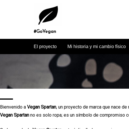
Saltar
al
contenido
#GoVegan
El proyecto
Mi historia y mi cambio físico
Bienvenido a
Vegan Spartan
, un proyecto de marca que nace de m
Vegan Spartan
no es solo ropa; es un símbolo de compromiso con 