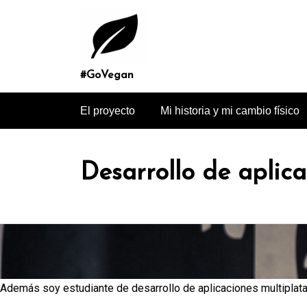
Saltar
al
contenido
#GoVegan
El proyecto
Mi historia y mi cambio físico
Desarrollo de aplic
Además soy estudiante de desarrollo de aplicaciones multiplat