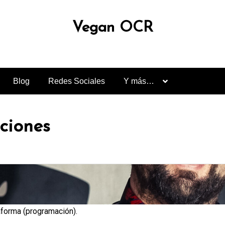
Vegan OCR
Blog
Redes Sociales
Y más…
aciones
aforma (programación).