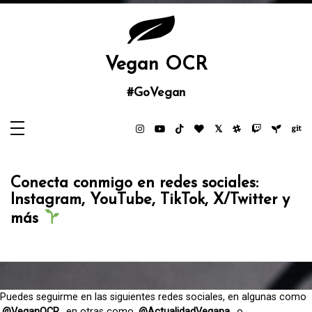
Saltar
al
contenido
Vegan OCR
#GoVegan
Conecta conmigo en redes sociales:
Instagram, YouTube, TikTok, X/Twitter y
más
Puedes seguirme en las siguientes redes sociales, en algunas como
@VeganOCR
, en otras como
@ActualidadVegana,
o