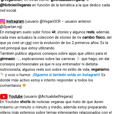
@NoticiesVeganes
en función de la temática a la que dedico cada
red social.
Instragram
(usuario @VeganOCR – usuario anterior
@Spartan.vg):
En instagram suelo subir fotos
, stories y algunos
reels
, además
cada mes actualizo la colección de stories de mi
cambio físico
, del
que ya creé un
reel
con la evolución de los 2 primeros años. Es la
red principal que estoy utilizando.
También publico algunos consejos sobre apps que utilizo para el
gimnasio
, explicaciones sobre las carreras
que hago, sin dar
consejos profesionales ya que ni soy entrenador ni dietista-
nutricionista, algunos reels son sobre mi estilo de vida,
veganismo
y ocio o humor.
¡Sígueme si también estás en Instagram!
Es
donde más activo estoy e intento responder a todos los
comentarios
Youtube
(usuario @ActualidadVegana):
En Youtube
shorts
de noticias veganas que trato de que duren
máximo un minuto o minuto y medio, además estoy preparando
vídeos más extensos sobre temas interesantes relacionados con el