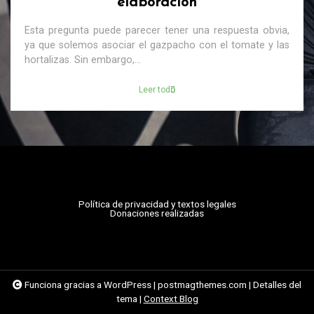
elaboración
Esta pregunta puede parecer tener una respuesta obvia,
ya que solemos asociar el gazpacho con el tomate y las
hortalizas. Sin embargo,...
Leer todo
Política de privacidad y textos legales
Donaciones realizadas
Funciona gracias a WordPress
|
postmagthemes.com
|
Detalles del
tema
|
Context Blog